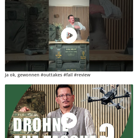
Ja ok, gewonnen #outtakes #fail #review