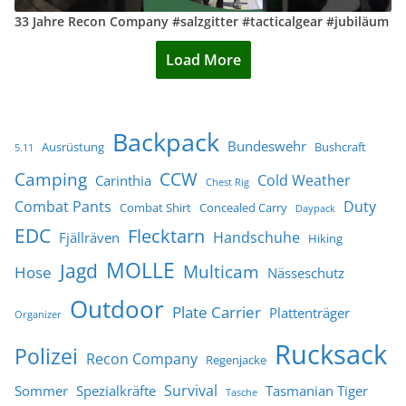
33 Jahre Recon Company #salzgitter #tacticalgear #jubiläum
Load More
Backpack
Bundeswehr
Ausrüstung
Bushcraft
5.11
Camping
CCW
Cold Weather
Carinthia
Chest Rig
Combat Pants
Duty
Combat Shirt
Concealed Carry
Daypack
EDC
Flecktarn
Handschuhe
Fjällräven
Hiking
MOLLE
Jagd
Multicam
Hose
Nässeschutz
Outdoor
Plate Carrier
Plattenträger
Organizer
Rucksack
Polizei
Recon Company
Regenjacke
Survival
Sommer
Spezialkräfte
Tasmanian Tiger
Tasche