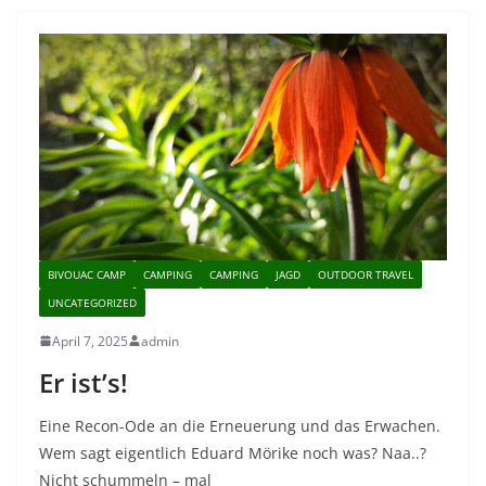
BIVOUAC CAMP
CAMPING
CAMPING
JAGD
OUTDOOR TRAVEL
UNCATEGORIZED
April 7, 2025
admin
Er ist’s!
Eine Recon-Ode an die Erneuerung und das Erwachen.
Wem sagt eigentlich Eduard Mörike noch was? Naa..?
Nicht schummeln – mal