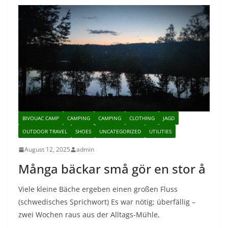
BIVOUAC CAMP
CAMPING
CAMPING
CLOTHING
JAGD
OUTDOOR TRAVEL
SHOES
UNCATEGORIZED
UTILITIES
August 12, 2025
admin
Många bäckar små gör en stor å
Viele kleine Bäche ergeben einen großen Fluss
(schwedisches Sprichwort) Es war nötig; überfällig –
zwei Wochen raus aus der Alltags-Mühle,