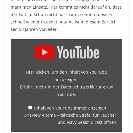
maritimen Einsatz. Hier kommt es nicht darauf an, dass
der Fuß im Schuh nicht nass wird, sondern dass er
schnell wieder trocknet. Altama ist in diesem Bereich
seit 50 Jahren Vorreiter.
„Preview
Altama
–
taktische
Hier klicken, um den Inhalt von YouTube
Stiefel
anzuzeigen.
für
Erfahre mehr in der
Datenschutzerklärung von
Taucher
YouTube
.
und
Inhalt von YouTube immer anzeigen
Navy
„Preview Altama – taktische Stiefel für Taucher
Seals“
und Navy Seals“ direkt öffnen
von