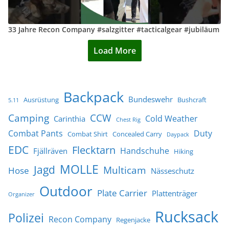
33 Jahre Recon Company #salzgitter #tacticalgear #jubiläum
Load More
Backpack
Bundeswehr
Ausrüstung
Bushcraft
5.11
Camping
CCW
Cold Weather
Carinthia
Chest Rig
Combat Pants
Duty
Combat Shirt
Concealed Carry
Daypack
EDC
Flecktarn
Handschuhe
Fjällräven
Hiking
MOLLE
Jagd
Multicam
Hose
Nässeschutz
Outdoor
Plate Carrier
Plattenträger
Organizer
Rucksack
Polizei
Recon Company
Regenjacke