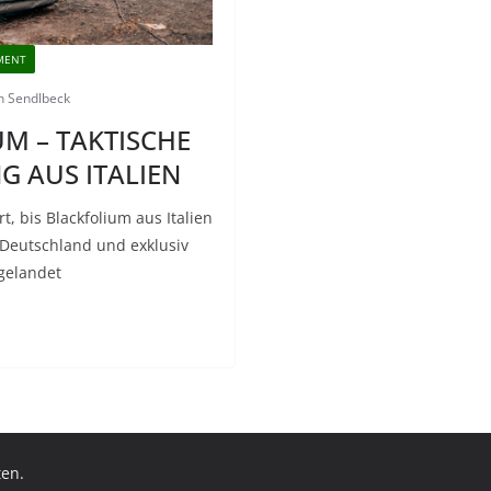
PMENT
n Sendlbeck
M – TAKTISCHE
 AUS ITALIEN
t, bis Blackfolium aus Italien
 Deutschland und exklusiv
gelandet
ten.