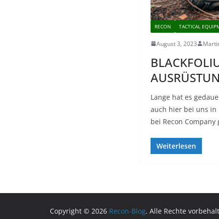
RECON
TACTICAL EQUI
August 3, 2023
Marti
BLACKFOLIU
AUSRÜSTUNG
Lange hat es gedauer
auch hier bei uns in
bei Recon Company 
Weiterlesen
Copyright © 2026
Recon-Blog
. Alle Rechte vorbehal