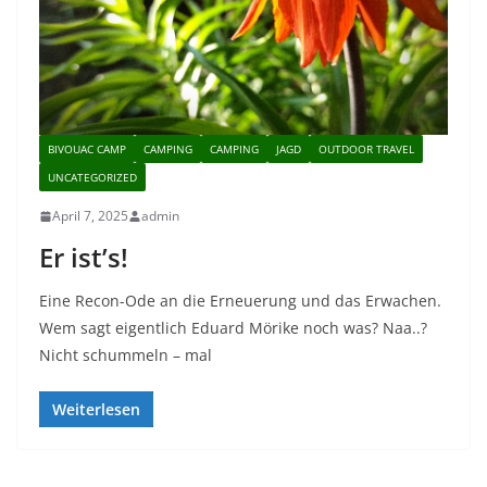
BIVOUAC CAMP
CAMPING
CAMPING
JAGD
OUTDOOR TRAVEL
UNCATEGORIZED
April 7, 2025
admin
Er ist’s!
Eine Recon-Ode an die Erneuerung und das Erwachen.
Wem sagt eigentlich Eduard Mörike noch was? Naa..?
Nicht schummeln – mal
Weiterlesen