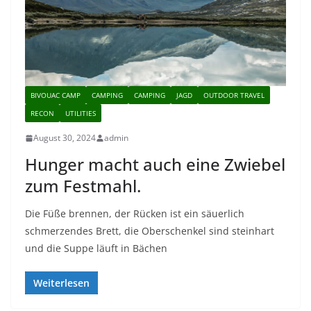
BIVOUAC CAMP
CAMPING
CAMPING
JAGD
OUTDOOR TRAVEL
RECON
UTILITIES
August 30, 2024
admin
Hunger macht auch eine Zwiebel
zum Festmahl.
Die Füße brennen, der Rücken ist ein säuerlich
schmerzendes Brett, die Oberschenkel sind steinhart
und die Suppe läuft in Bächen
Weiterlesen