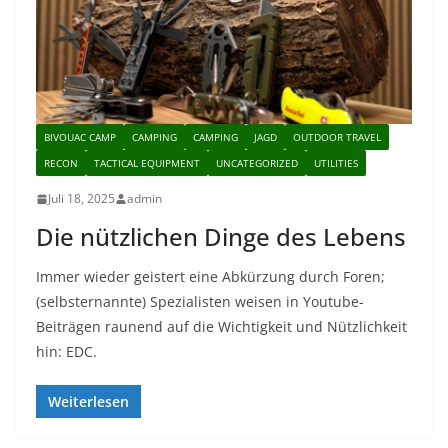
BIVOUAC CAMP
CAMPING
CAMPING
JAGD
OUTDOOR TRAVEL
RECON
TACTICAL EQUIPMENT
UNCATEGORIZED
UTILITIES
Juli 18, 2025
admin
Die nützlichen Dinge des Lebens
Immer wieder geistert eine Abkürzung durch Foren;
(selbsternannte) Spezialisten weisen in Youtube-
Beiträgen raunend auf die Wichtigkeit und Nützlichkeit
hin: EDC.
Weiterlesen