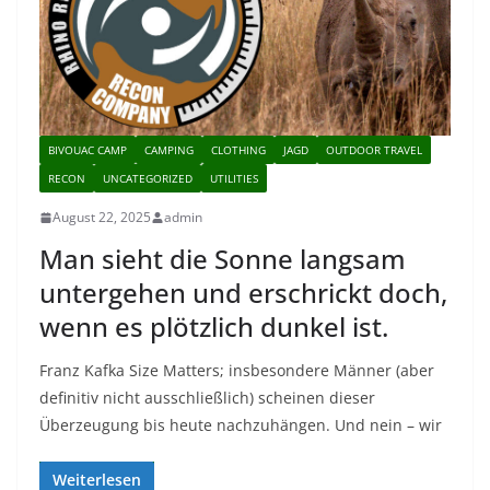
BIVOUAC CAMP
CAMPING
CLOTHING
JAGD
OUTDOOR TRAVEL
RECON
UNCATEGORIZED
UTILITIES
August 22, 2025
admin
Man sieht die Sonne langsam
untergehen und erschrickt doch,
wenn es plötzlich dunkel ist.
Franz Kafka Size Matters; insbesondere Männer (aber
definitiv nicht ausschließlich) scheinen dieser
Überzeugung bis heute nachzuhängen. Und nein – wir
Weiterlesen