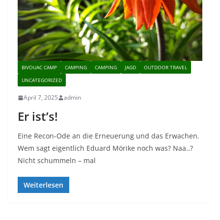
BIVOUAC CAMP
CAMPING
CAMPING
JAGD
OUTDOOR TRAVEL
UNCATEGORIZED
April 7, 2025
admin
Er ist’s!
Eine Recon-Ode an die Erneuerung und das Erwachen.
Wem sagt eigentlich Eduard Mörike noch was? Naa..?
Nicht schummeln – mal
Weiterlesen