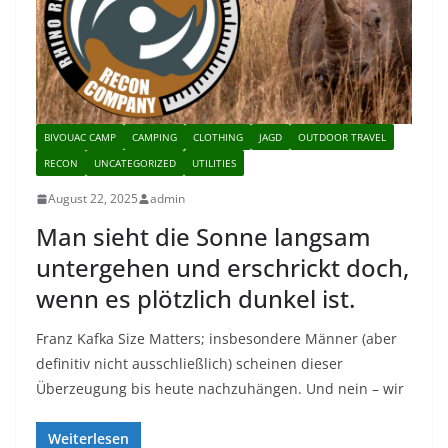
BIVOUAC CAMP
CAMPING
CLOTHING
JAGD
OUTDOOR TRAVEL
RECON
UNCATEGORIZED
UTILITIES
August 22, 2025
admin
Man sieht die Sonne langsam
untergehen und erschrickt doch,
wenn es plötzlich dunkel ist.
Franz Kafka Size Matters; insbesondere Männer (aber
definitiv nicht ausschließlich) scheinen dieser
Überzeugung bis heute nachzuhängen. Und nein – wir
Weiterlesen